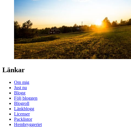
Länkar
Om mig
Just nu
Blogg
Följ bloggen
Blogroll
Länkblogg
Licenser
Packlistor
Hembryggeriet