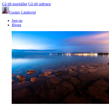
Gå till innehållet
Gå till sidfoten
Gustav Lindqvist
Just nu
Blogg