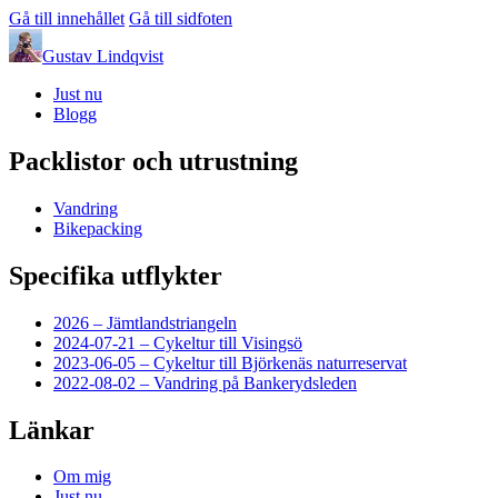
Gå till innehållet
Gå till sidfoten
Gustav Lindqvist
Just nu
Blogg
Packlistor och utrustning
Vandring
Bikepacking
Specifika utflykter
2026 – Jämtlandstriangeln
2024-07-21 – Cykeltur till Visingsö
2023-06-05 – Cykeltur till Björkenäs naturreservat
2022-08-02 – Vandring på Bankerydsleden
Länkar
Om mig
Just nu