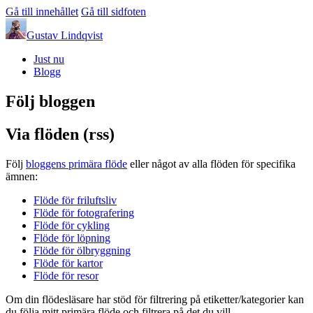
Gå till innehållet
Gå till sidfoten
Gustav Lindqvist
Just nu
Blogg
Följ bloggen
Via flöden (rss)
Följ
bloggens primära flöde
eller något av alla flöden för specifika
ämnen:
Flöde för friluftsliv
Flöde för fotografering
Flöde för cykling
Flöde för löpning
Flöde för ölbryggning
Flöde för kartor
Flöde för resor
Om din flödesläsare har stöd för filtrering på etiketter/kategorier kan
du följa mitt primära flöde och filtrera på det du vill.