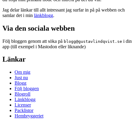
Jag delar länkar till allt intressant jag surfar in på på webben och
samlar det i min
länkblogg
.
Via den sociala webben
Följ bloggen genom att söka på
i din
blogg@gustavlindqvist.se
app (till exempel i Mastodon eller liknande)
Länkar
Om mig
Just nu
Blogg
Följ bloggen
Blogroll
Länkblogg
Licenser
Packlistor
Hembryggeriet