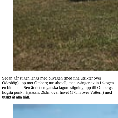
Sedan går stigen längs med bilvägen (med fina utsikter över
Ödeshög) upp mot Omberg turisthotell, men svänger av in i skogen
en bit innan. Sen är det en ganska lagom stigning upp till Ombergs
högsta punkt, Hjässan, 263m över havet (175m över Vättern) med
utsikt åt alla håll.