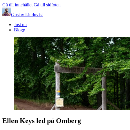
Gå till innehållet
Gå till sidfoten
Gustav Lindqvist
Just nu
Blogg
Ellen Keys led på Omberg