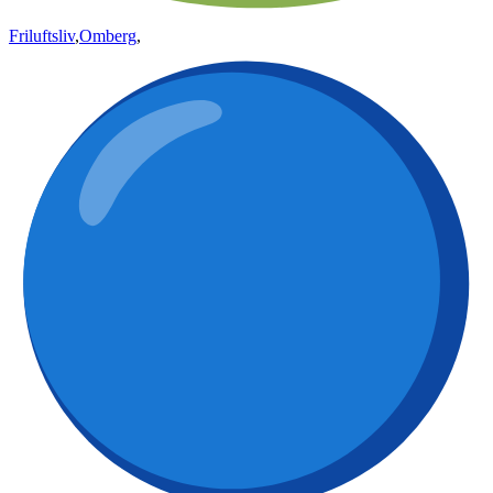
Friluftsliv
,
Omberg
,