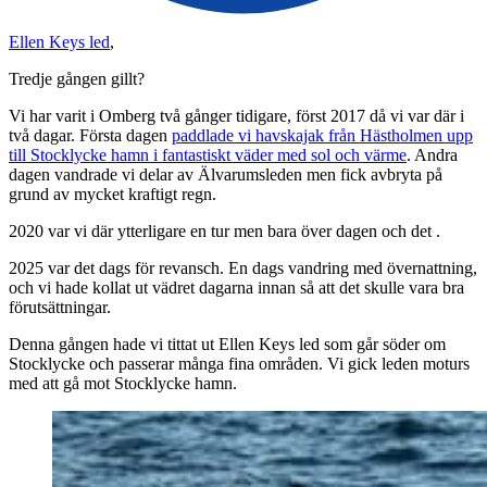
Ellen Keys led
,
Tredje gången gillt?
Vi har varit i Omberg två gånger tidigare, först 2017 då vi var där i
två dagar. Första dagen
paddlade vi havskajak från Hästholmen upp
till Stocklycke hamn i fantastiskt väder med sol och värme
. Andra
dagen vandrade vi delar av Älvarumsleden men fick avbryta på
grund av mycket kraftigt regn.
2020 var vi där ytterligare en tur men bara över dagen och det .
2025 var det dags för revansch. En dags vandring med övernattning,
och vi hade kollat ut vädret dagarna innan så att det skulle vara bra
förutsättningar.
Denna gången hade vi tittat ut Ellen Keys led som går söder om
Stocklycke och passerar många fina områden. Vi gick leden moturs
med att gå mot Stocklycke hamn.