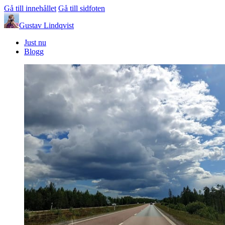
Gå till innehållet
Gå till sidfoten
Gustav Lindqvist
Just nu
Blogg