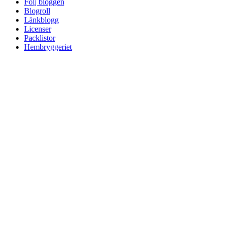
Följ bloggen
Blogroll
Länkblogg
Licenser
Packlistor
Hembryggeriet