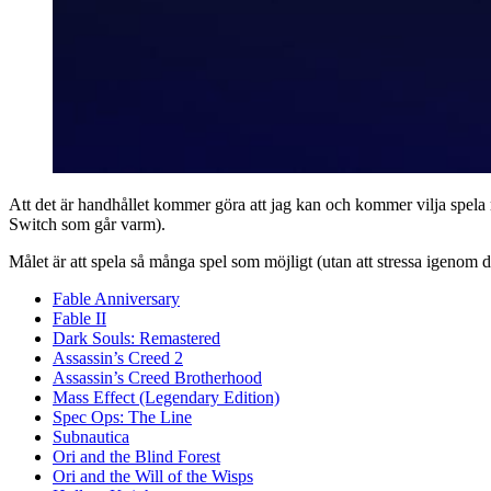
Att det är handhållet kommer göra att jag kan och kommer vilja spela
Switch som går varm).
Målet är att spela så många spel som möjligt (utan att stressa igenom d
Fable Anniversary
Fable II
Dark Souls: Remastered
Assassin’s Creed 2
Assassin’s Creed Brotherhood
Mass Effect (Legendary Edition)
Spec Ops: The Line
Subnautica
Ori and the Blind Forest
Ori and the Will of the Wisps