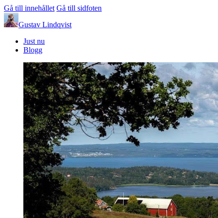
Gå till innehållet
Gå till sidfoten
Gustav Lindqvist
Just nu
Blogg