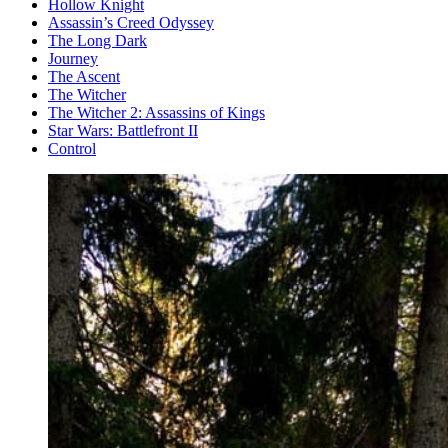
Hollow Knight
Assassin’s Creed Odyssey
The Long Dark
Journey
The Ascent
The Witcher
The Witcher 2: Assassins of Kings
Star Wars: Battlefront II
Control