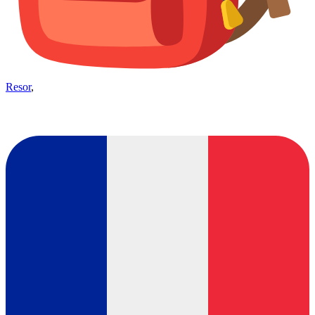
Resor
,