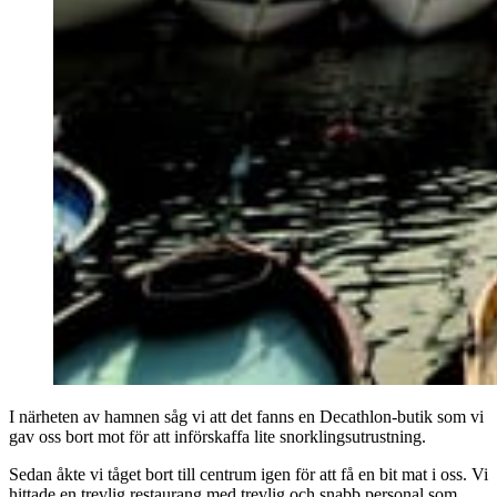
I närheten av hamnen såg vi att det fanns en Decathlon-butik som vi
gav oss bort mot för att införskaffa lite snorklingsutrustning.
Sedan åkte vi tåget bort till centrum igen för att få en bit mat i oss. Vi
hittade en trevlig restaurang med trevlig och snabb personal som