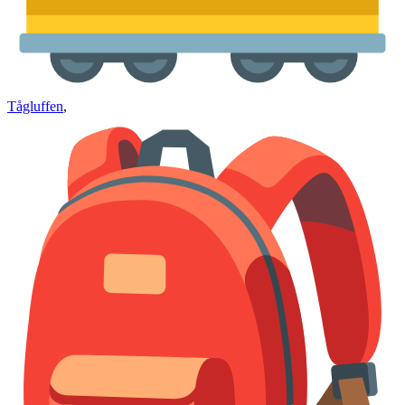
Tågluffen
,