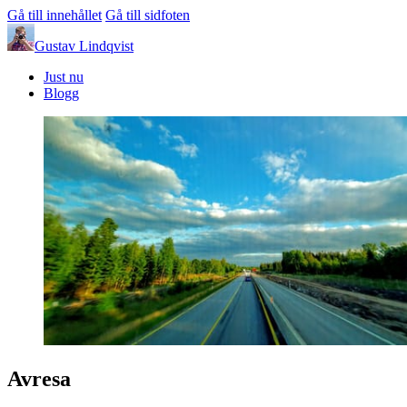
Gå till innehållet
Gå till sidfoten
Gustav Lindqvist
Just nu
Blogg
Avresa