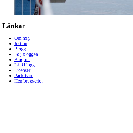
Länkar
Om mig
Just nu
Blogg
Följ bloggen
Blogroll
Länkblogg
Licenser
Packlistor
Hembryggeriet